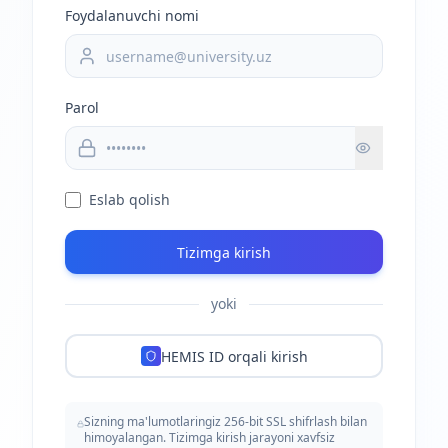
Foydalanuvchi nomi
Parol
Eslab qolish
Tizimga kirish
yoki
HEMIS ID orqali kirish
Sizning ma'lumotlaringiz 256-bit SSL shifrlash bilan
himoyalangan. Tizimga kirish jarayoni xavfsiz